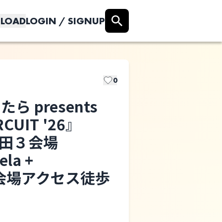
LOAD
LOGIN / SIGNUP
0
 presents
CUIT '26』
brkfstblend
梅田３会場
ela +
各会場アクセス徒歩
oops cool