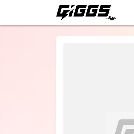
ライブ体験をもっと楽
Arche
Massclub