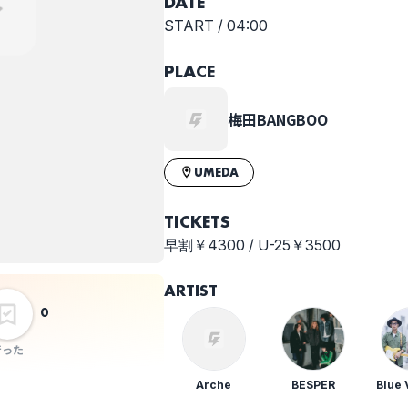
DATE
START /
04:00
PLACE
Roka
スーパー登山部
たとえばボクが
踊ったら
梅田BANGBOO
presents 『梅田
界隈 THE
CIRCUIT '26』
UMEDA
【VENUE】大
阪/梅田３会場
（BananaHall
TICKETS
+ Zeela +
早割￥4300 / U-25￥3500
BANGBOO） ＊
各会場アクセス
ARTIST
徒歩2分以内
0
行った
Arche
BESPER
Blue 