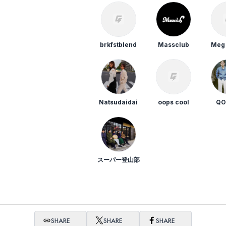
brkfstblend
Massclub
Meg
Natsudaidai
oops cool
QO
スーパー登山部
SHARE
SHARE
SHARE