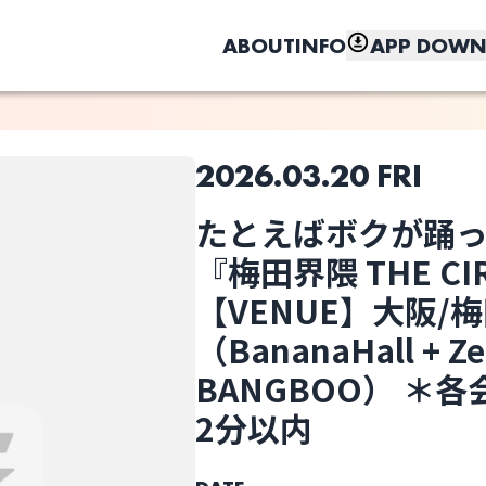
ABOUT
INFO
APP DOWN
2026.03.20 FRI
このライブの取り置きは終了しました
たとえばボクが踊ったら
『梅田界隈 THE CIR
しく、もっと便利に。
BESPER
Blue Vintage
Bone Us
【VENUE】大阪/
（BananaHall + Ze
BANGBOO） ＊
2分以内
Meg Bonus
NAGAN SERVER
Natsudaidai