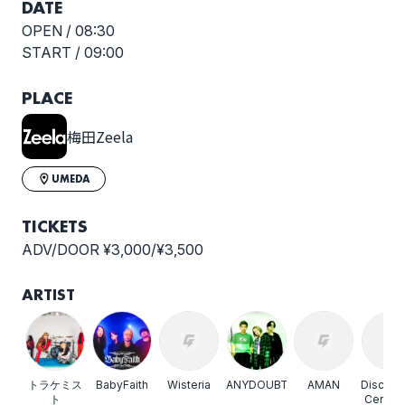
DATE
OPEN /
08:30
START /
09:00
PLACE
梅田Zeela
UMEDA
TICKETS
ADV/DOOR ¥3,000/¥3,500
ARTIST
トラケミス
BabyFaith
Wisteria
ANYDOUBT
AMAN
Disconn
ト
Cendril