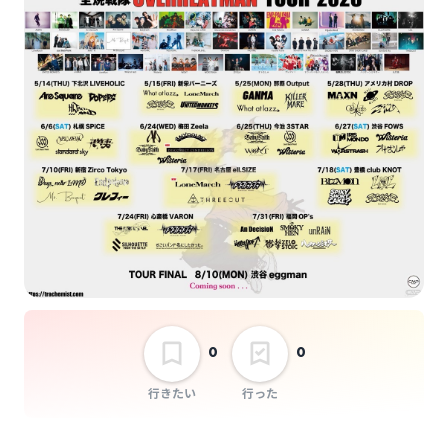
AMAN
Disconnect
Cendrillon
選択しない
全焼戦隊オーバーヒー
トマンツアー2026
0
0
行きたい
行った