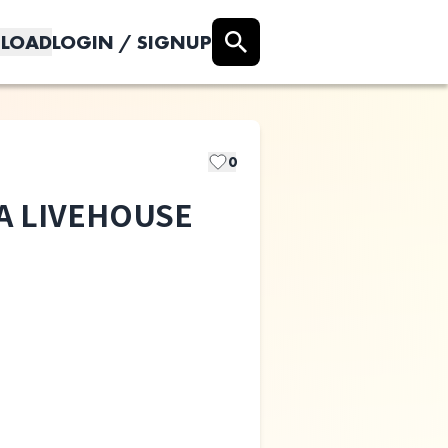
LOAD
LOGIN / SIGNUP
0
A LIVEHOUSE
選択しない