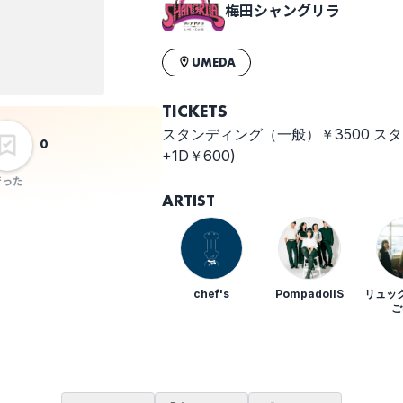
梅田シャングリラ
UMEDA
TICKETS
スタンディング（一般）￥3500 スタ
0
+1D￥600)
行った
ARTIST
chef's
PompadollS
リュッ
ご