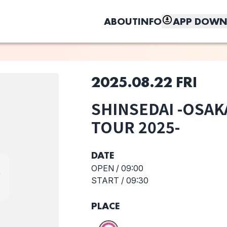
ABOUT
INFO
APP DOWN
2025.08.22 FRI
このライブの取り置きは終了しました
SHINSEDAI -OSAK
しく、もっと便利に。
PompadollS
リュックと添い
SHINSEDAI -
TOUR 2025-
寝ごはん
OSAKA
LIVEHOUSE
TOUR 2025-
DATE
OPEN /
09:00
START /
09:30
PLACE