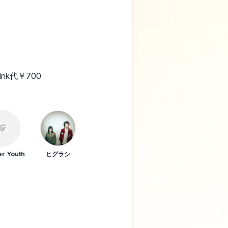
rink代￥700
r Youth
ヒグラシ