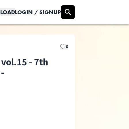
LOAD
LOGIN / SIGNUP
0
l.15 - 7th
-
JUGEM's