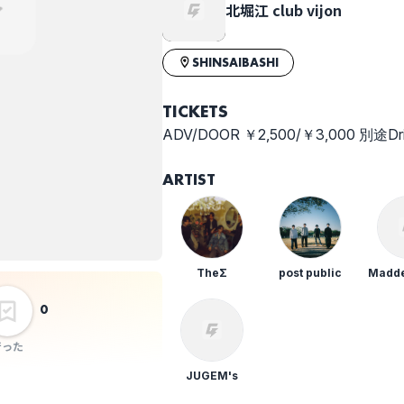
北堀江 club vijon
SHINSAIBASHI
TICKETS
ADV/DOOR ￥2,500/￥3,000 別途D
ARTIST
TheΣ
post public
Madde
0
行った
JUGEM's