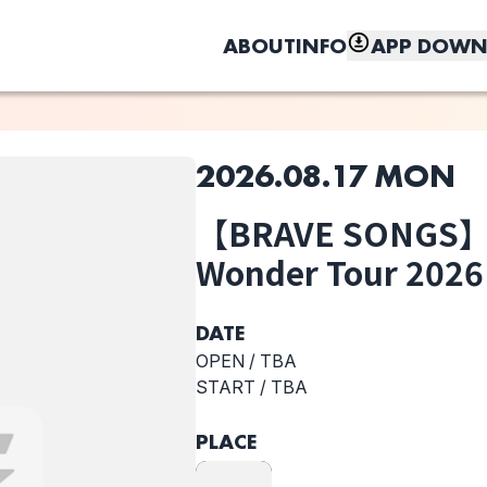
ABOUT
INFO
APP DOWN
2026.08.17 MON
このライブの取り置きは終了しました
【BRAVE SONGS】vo
しく、もっと便利に。
Wonder Tour 2026 
post public
Madder Youth
ヒグラシ
DATE
OPEN /
TBA
選択しない
START /
TBA
5
PLACE
r