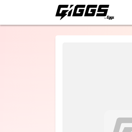
ライブ体験をもっと楽
TheΣ
【BRAVE
SONGS】vol.1
- 7th Wonde
Tour 2026 -