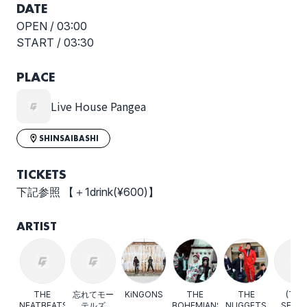
DATE
OPEN /
03:00
START /
03:30
ムステインズ
THE 抱きしめるズ
PLACE
Live House Pangea
千年メモリーズ
UNCLE JOHN
SHINSAIBASHI
TICKETS
下記参照 【＋1drink(¥600)】
アフターアワーズ
THE BLACK DOLPHINS
ARTIST
選択しない
THE
忘れてモー
KiNGONS
THE
THE
(The
"ロックンロールサーカ
NEATBEATS
テルズ
BOHEMIANS
NUGGETS
SEGA