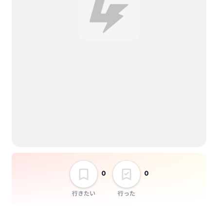
THE NUGGETS
(The) SEGARE KIDS
YAPOOL
The howlin' dogs
蟹光船
THE TAROS
0
0
フーテン族
Kensuke Sudo
行きたい
行った