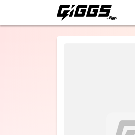
ライブ体験をもっと楽
Comical
Fighters
"THE WORLD I
MINE62"