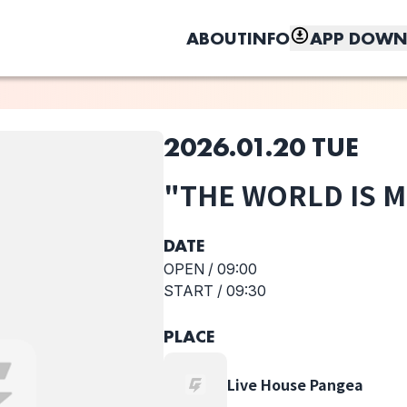
ABOUT
INFO
APP DOWN
2026.01.20 TUE
このライブの取り置きは終了しました
"THE WORLD IS M
しく、もっと便利に。
MiMiNaRe:
neke
She Side Ship
DATE
OPEN /
09:00
START /
09:30
選択しない
PLACE
S
Live House Pangea