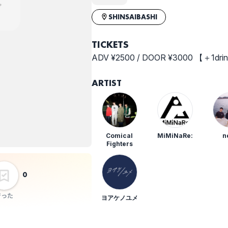
SHINSAIBASHI
TICKETS
ADV ¥2500 / DOOR ¥3000 【＋1dri
ARTIST
Comical
MiMiNaRe:
n
Fighters
0
行った
ヨアケノユメ