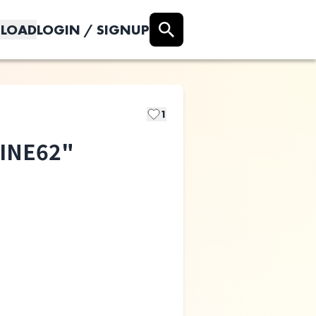
LOAD
LOGIN / SIGNUP
1
INE62"
ヨアケノユメ