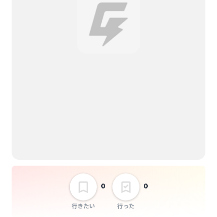
竹姫
BRONZE presents
「Pluto」 Syaron.
「もう、思い出せない
大切なツアー」
選択しない
0
0
行きたい
行った