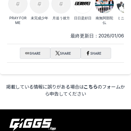
MORGIC
MIGHTY HOPE
PRAY FOR
未完成少年
月追う彼方
日日是好日
南無阿部陀
ミニマ
ME
仏
最終更新日：2026/01/06
LOT SPiRiTS
Lcimer
SHARE
SHARE
SHARE
komsume
knot
掲載している情報に誤りがある場合は
こちら
のフォームか
ら申告してください
JUNKY58%
Hello Hello