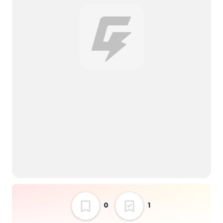
南無阿部陀仏
ミニマムズ
マクラ
クレイジーウォウウ
ォ!!
かたこと
かずき山盛り
0
1
おとなりにぎんが計画
ウェルビーズ