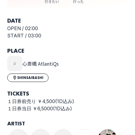
行きたい
行った
DATE
OPEN /
02:00
Yobahi
WRAP UP PARTY
START /
03:00
PLACE
心斎橋 AtlantiQs
Trase Rush
Su凸ko D凹koi
SHINSAIBASHI
TICKETS
１日券前売り ￥4,500(1D込み)
Adult Family
Odd Lazy
１日券当日 ￥6,5000(1D込み)
ARTIST