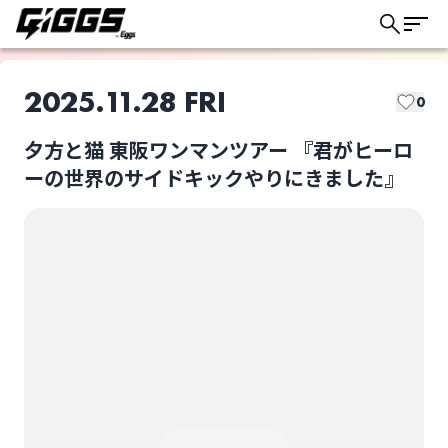
2025.11.28 FRI
0
夕方と猫 東阪ワンマンツアー 『君がヒーロ
このライブの取り置きは終了しました
ーの世界のサイドキックやりにきました』
夕方と猫
夕方と猫 東阪ワンマン
ツアー 『君がヒーロー
の世界のサイドキック
ライブ体験をもっと楽しく、もっと便利
やりにきました』
選択しない
に。