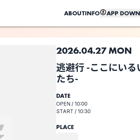
ABOUT
INFO
APP DOWN
2026.04.27 MON
このライブの取り置きは終了しました
逃避行 -ここにい
選択しない
しく、もっと便利に。
いたづら
逃避行 -ここにい
たち-
るいたづらな共
犯者たち-
DATE
OPEN /
10:00
START /
10:30
PLACE