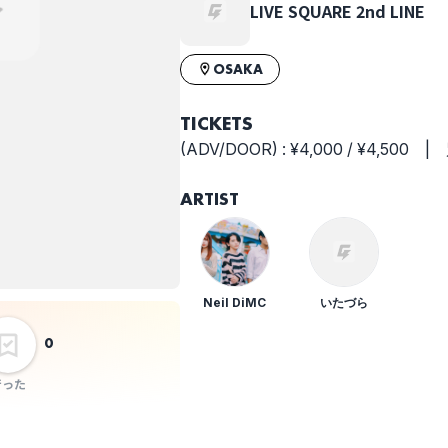
LIVE SQUARE 2nd LINE
OSAKA
TICKETS
(ADV/DOOR) : ¥4,000 / ¥4,500 
ARTIST
Neil DiMC
いたづら
0
行った