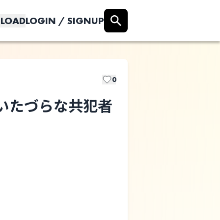
LOAD
LOGIN / SIGNUP
0
るいたづらな共犯者