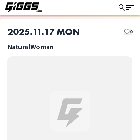
2025.11.17 MON
0
NaturalWoman
このライブの取り置きは終了しました
リオリ
大久保茜
ライブ体験をもっと楽しく、もっと便利
に。
星愛
杉野淳子