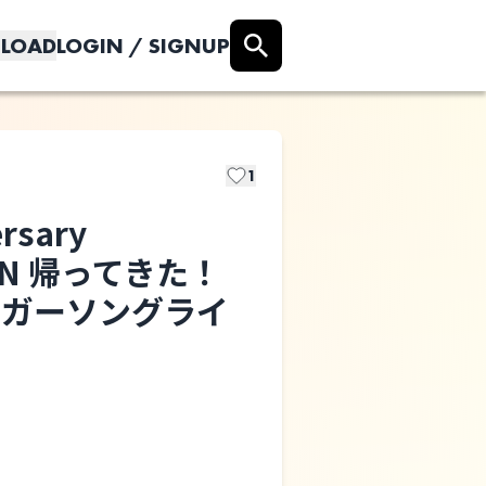
LOAD
LOGIN / SIGNUP
1
ersary
IRIN 帰ってきた！
山合圭吾
ンガーソングライ