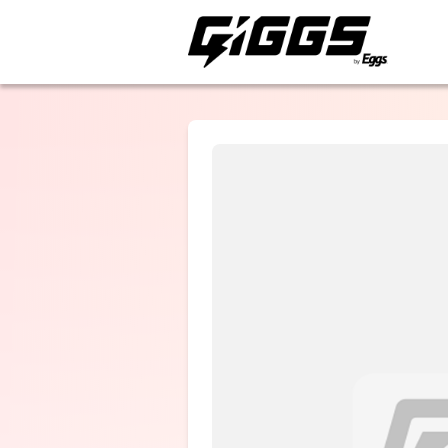
ライブ体験をもっと楽
作人
番匠谷紗衣