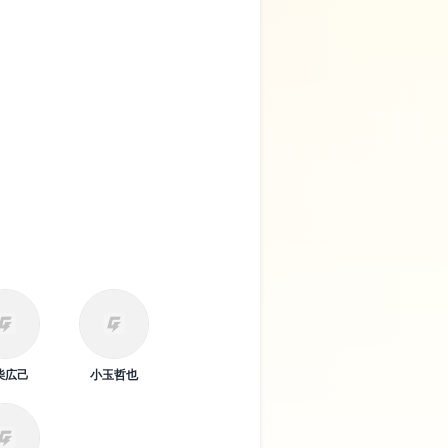
柴広己
小玉哲也