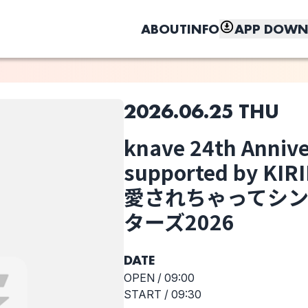
ABOUT
INFO
APP DOWN
2026.06.25 THU
このライブの取り置きは終了しました
knave 24th Anniv
しく、もっと便利に。
supported by K
優利香
大柴広己
小玉哲也
愛されちゃってシ
ターズ2026
選択しない
DATE
藤木陽音
knave 24th
OPEN /
09:00
Anniversary
supported by
START /
09:30
KIRIN 帰ってき