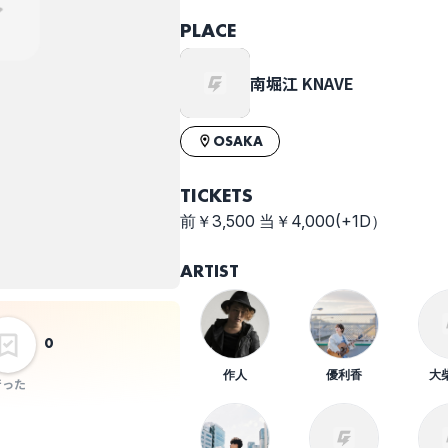
た！ 愛されちゃ
PLACE
ってシンガーソ
ングライターズ
南堀江 KNAVE
2026
OSAKA
TICKETS
前￥3,500 当￥4,000(+1D）
ARTIST
0
作人
優利香
大
行った