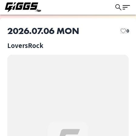
2026.07.06 MON
0
LoversRock
このライブの取り置きは終了しました
かおちー
ラム
ライブ体験をもっと楽しく、もっと便利
に。
圭允
洸