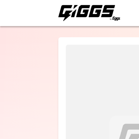
ライブ体験をもっと楽
ayano. (バン
セット) 林青