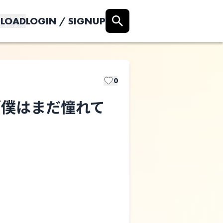
LOAD
LOGIN / SIGNUP
0
ts 「僕はまだ憧れて