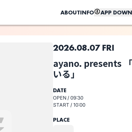
ABOUT
INFO
APP DOWN
2026.08.07 FRI
このライブの取り置きは終了しました
ayano. presen
選択しない
しく、もっと便利に。
ド
ネオンと無重力
ayano.
いる」
空
presents 「僕は
まだ憧れてい
る」
DATE
OPEN /
09:30
START /
10:00
PLACE