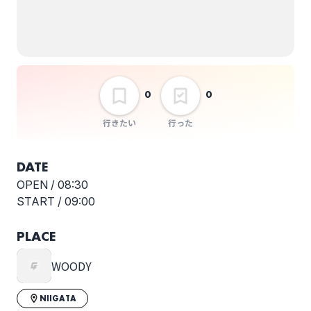
sigh
my past experience
vol.16
選択しない
0
0
行きたい
行った
DATE
OPEN /
08:30
START /
09:00
PLACE
WOODY
NIIGATA