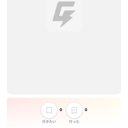
ピストン少女
ワタシタチ
青が藍に染まるまで
【NiCK 1st EP
release tour】 大切を
ずっと抱きしめて
選択しない
0
0
行きたい
行った