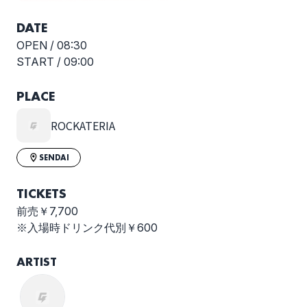
DATE
OPEN /
08:30
START /
09:00
PLACE
ROCKATERIA
SENDAI
TICKETS
前売￥7,700
※入場時ドリンク代別￥600
ARTIST