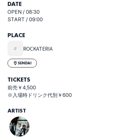
DATE
OPEN /
08:30
START /
09:00
PLACE
ROCKATERIA
SENDAI
TICKETS
前売￥4,500
※入場時ドリンク代別￥600
ARTIST