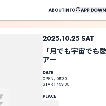
ABOUT
INFO
APP DOWN
2025.10.25 SAT
このライブの取り置きは終了しました
「月でも宇宙でも
選択しない
しく、もっと便利に。
ン
「月でも宇宙で
アー
も愛に行くか
ら」ツアー
DATE
OPEN /
08:30
START /
09:00
PLACE