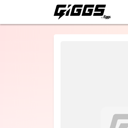
ライブ体験をもっと楽
超☆社会的サ
ダル