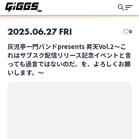
2025.06.27 FRI
0
灰児亭一門バンドpresents 昇天Vol.2〜こ
このライブの取り置きは終了しました
れはサブスク配信リリース記念イベントと言
っても過言ではないのだ、を、よろしくお願
いします。〜
Able-Gleam
TURN BACK FRIDAY
ライブ体験をもっと楽しく、もっと便利
に。
Vand-age
バッタキック