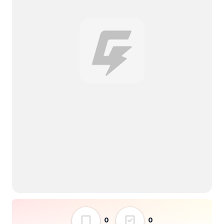
ヨワノツキ
凛々しくも臨界に咲く
ARTERIA
灰児亭一門バンド
灰児亭一門バンド
presents 昇天Vol.2〜
これはサブスク配信リ
リース記念イベントと
選択しない
言っても過言ではない
のだ、を、よろしくお
願いします。〜
0
0