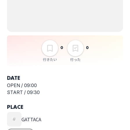
Anomaly
SAIHATE 1st
Album「wave」
Release Tour [ Find
the Core ]
選択しない
0
0
行きたい
行った
DATE
OPEN /
09:00
START /
09:30
PLACE
GATTACA