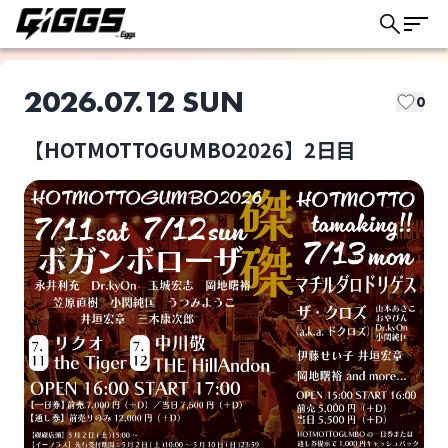
2026.07.12 SUN
0
【HOTMOTTOGUMBO2026】2日目
このライブの取り置きは終了しました
ボガンボローザ
中川敬
ライブ体験をもっと楽しく、もっと便利
に。
THE HillAndon
ハンディカメラ3台を
含むカメラ多数で高画
質高音質配信あり!