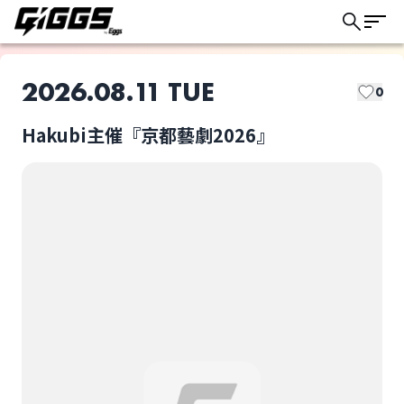
2026.08.11 TUE
0
Hakubi主催『京都藝劇2026』
このライブの取り置きは終了しました
※タイムテーブルは画
Hakubi主催『京都藝
像をご参照ください。
劇2026』
ライブ体験をもっと楽しく、もっと便利
選択しない
に。