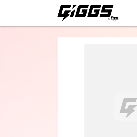
ライブ体験をもっと楽
Comedownthe
『第3回
PATRIOTTO
Jose digital
single"アスト