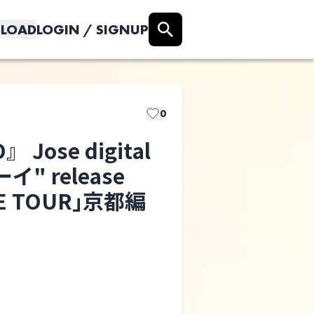
LOAD
LOGIN / SIGNUP
0
 Jose digital
イ" release
エダワカレ
NE TOUR｣京都編