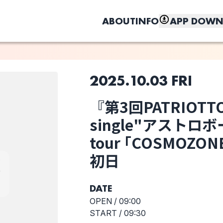
ABOUT
INFO
APP DOWN
2025.10.03 FRI
このライブの取り置きは終了しました
『第3回PATRIOTTO』
しく、もっと便利に。
single"アストロボー
re
half years ROM
Jose
MELTME(duo)
tour ｢COSMOZO
初日
選択しない
DATE
OPEN /
09:00
』
START /
09:30
ロ