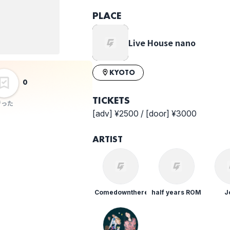
e
PLACE
E
Live House nano
初
KYOTO
0
TICKETS
行った
[adv] ¥2500 / [door] ¥3000
ARTIST
Comedownthere
half years ROM
J