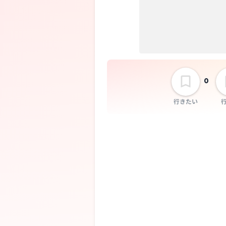
ボーイ" releas
tour
｢COSMOZON
TOUR｣京都編
日
0
行きたい