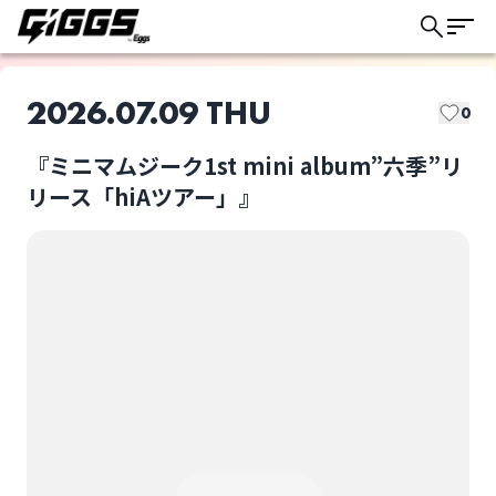
2026.07.09 THU
0
『ミニマムジーク1st mini album”六季”リ
このライブの取り置きは終了しました
リース「hiAツアー」』
ミニマムジーク
ルサンチマン
ライブ体験をもっと楽しく、もっと便利
に。
35.7
『ミニマムジーク1st
mini album”六季”リ
リース「hiAツア
ー」』
選択しない