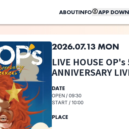
ABOUT
INFO
APP DOWN
2026.07.13 MON
このライブの取り置きは終了しました
LIVE HOUSE OP's 
選択しない
しく、もっと便利に。
Dazzling
LIVE HOUSE
ANNIVERSARY LIV
OP's 5th
ANNIVERSARY
LIVE
DATE
OPEN /
09:30
START /
10:00
PLACE