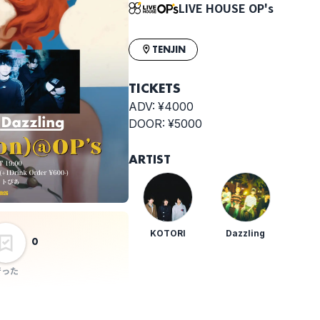
LIVE HOUSE OP's
TENJIN
TICKETS
ADV: ¥4000
DOOR: ¥5000
ARTIST
KOTORI
Dazzling
0
行った