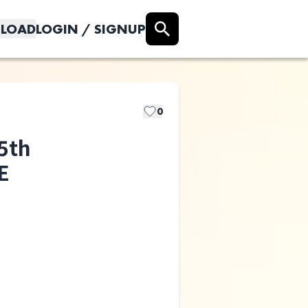
LOAD
LOGIN / SIGNUP
0
5th
E