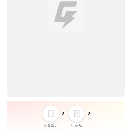
ジ・エンドルフィン
讃駆
選択しない
讃駆 2nd EP「生鳴」
Release tour “生きる
ために今を鳴らせ”ツ
アー
0
0
行きたい
行った