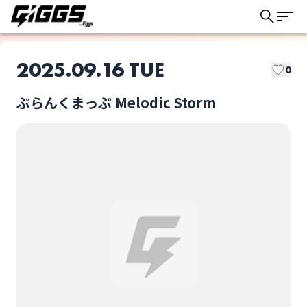
2025.09.16 TUE
0
ぶらんくまっぷ Melodic Storm
このライブの取り置きは終了しました
21世紀、愛情不足
cowardrip
ライブ体験をもっと楽しく、もっと便利
に。
Dazzling
雨ノ寂