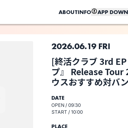
ABOUT
INFO
APP DOWN
2026.06.19 FRI
このライブの取り置きは終了しました
[終活クラブ 3rd 
選択しない
しく、もっと便利に。
toybee
[終活クラブ 3rd
プ』 Release Tou
EP『全力タイア
ウスおすすめ対バン
ップ』 Release
Tour 2026 〜ラ
イブハウスおす
DATE
すめ対バンツア
ー〜]
OPEN /
09:30
START /
10:00
PLACE