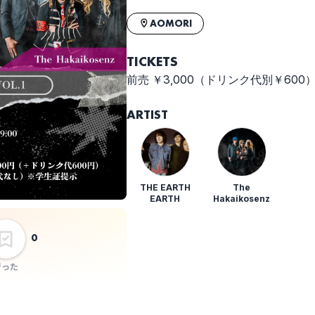
AOMORI
TICKETS
前売 ￥3,000（ドリンク代別￥600
ARTIST
THE EARTH
The
EARTH
Hakaikosenz
0
行った