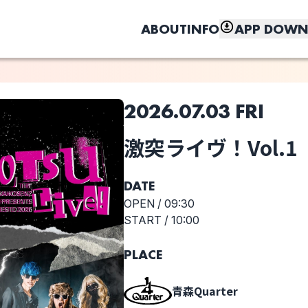
ABOUT
INFO
APP DOWN
2026.07.03 FRI
このライブの取り置きは終了しました
激突ライヴ！Vol.1
選択しない
しく、もっと便利に。
The
激突ライヴ！
Hakaikosenz
Vol.1
DATE
OPEN /
09:30
START /
10:00
PLACE
青森Quarter