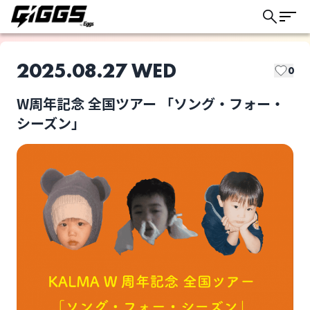
2025.08.27 WED
0
W周年記念 全国ツアー 「ソング・フォー・
このライブの取り置きは終了しました
シーズン」
KALMA
W周年記念 全国ツアー
「ソング・フォー・シ
ーズン」
ライブ体験をもっと楽しく、もっと便利
選択しない
に。