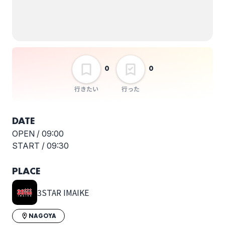
0
0
行きたい
行った
DATE
OPEN /
09:00
START /
09:30
PLACE
3STAR IMAIKE
NAGOYA