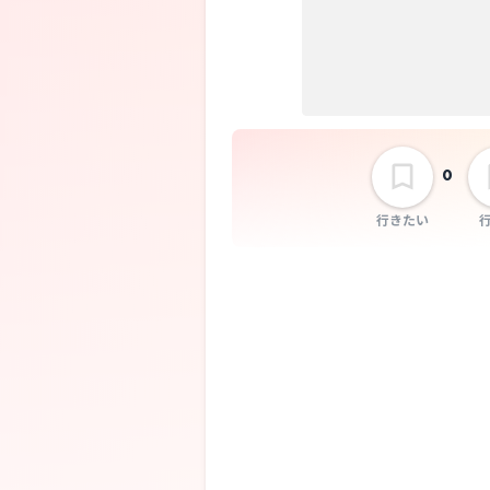
猫背のネイビ
セゾン
0
行きたい
森 大翔
選択しない