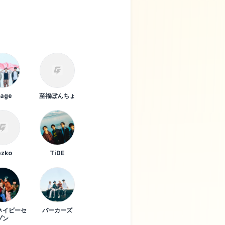
桃色ドロシー
sage
至福ぽんちょ
TREASURE05X
2026
ezko
TiDE
ネイビーセ
パーカーズ
ゾン