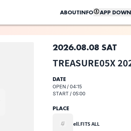
ABOUT
INFO
APP DOWN
2026.08.08 SAT
このライブの取り置きは終了しました
TREASURE05X 20
しく、もっと便利に。
Organic Call
osage
至福ぽんちょ
DATE
OPEN /
04:15
START /
05:00
PLACE
カ
Sezko
TiDE
Chimothy→
ell.FITS ALL