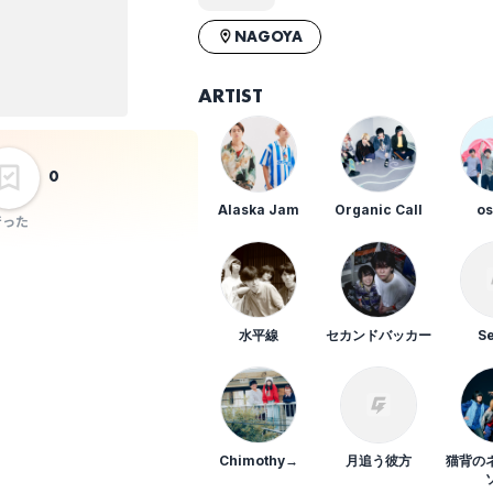
NAGOYA
ー
パーカーズ
バチカン市国に
HINONABE
ARTIST
愛されたい
0
Alaska Jam
Organic Call
o
行った
YU’S
らそんぶる
LEGO BIG MORL
水平線
セカンドバッカー
S
Chimothy→
月追う彼方
猫背の