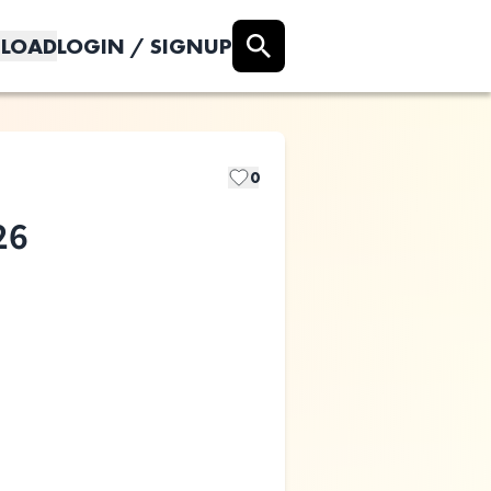
LOAD
LOGIN / SIGNUP
0
26
水平線
月追う彼方