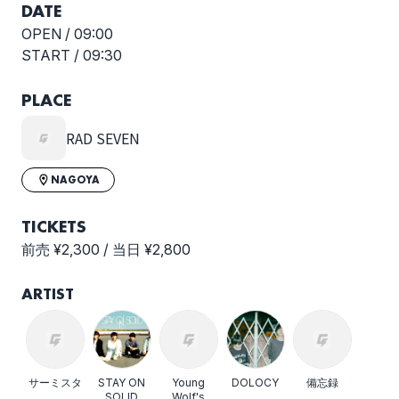
DATE
OPEN /
09:00
START /
09:30
PLACE
RAD SEVEN
NAGOYA
TICKETS
前売 ¥2,300 / 当日 ¥2,800
ARTIST
サーミスタ
STAY ON
Young
DOLOCY
備忘録
SOLID
Wolf's