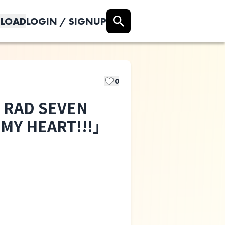
LOAD
LOGIN / SIGNUP
0
× RAD SEVEN
選択しない
 MY HEART!!!」