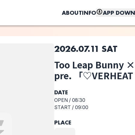
ABOUT
INFO
APP DOWN
2026.07.11 SAT
このライブの取り置きは終了しました
Too Leap Bunny 
しく、もっと便利に。
梵
NaCl
Too Leap
pre. 「♡VERHEAT
Bunny × RAD
SEVEN pre.
「♡VERHEAT
DATE
MY HEART!!!」
OPEN /
08:30
START /
09:00
PLACE