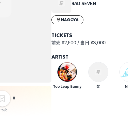
RAD SEVEN
NAGOYA
TICKETS
前売 ¥2,500 / 当日 ¥3,000
ARTIST
Too Leap Bunny
梵
N
0
行った