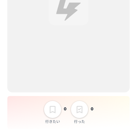
テンシンランマン
花魁道中
Question.VI
鳴ル神
OROCHI
STARRY×NIGHT↗︎
0
0
SiLENT←NOiSE
RAD EASY LIVE
行きたい
行った