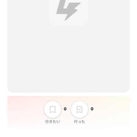
image
lonlium
NO♡AF
PLYDE
PULSAR_CLIMAX
Re:bellious
0
0
SHIROMIZAKANA
Twilight BlooM.
行きたい
行った