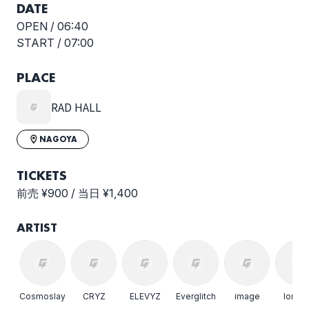
DATE
OPEN /
06:40
START /
07:00
マザリ
めっ！
PLACE
RAD HALL
絶望キネマ
RAD iD LIVE-NO残業
NAGOYA
DAY-
TICKETS
選択しない
前売 ¥900 / 当日 ¥1,400
ARTIST
Cosmoslay
CRYZ
ELEVYZ
Everglitch
image
lonliu