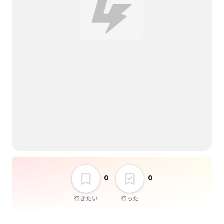
選択しない
至福ぽんちょ「至福の
ひととき」vol.1
0
0
行きたい
行った