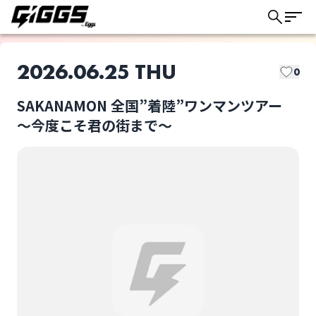
2026.06.25 THU
0
SAKANAMON 全国”着陸”ワンマンツアー
このライブの取り置きは終了しました
〜今度こそ君の街まで〜
SAKANAMON
SAKANAMON 全
国”着陸”ワンマンツア
ー 〜今度こそ君の街ま
ライブ体験をもっと楽しく、もっと便利
で〜
選択しない
に。