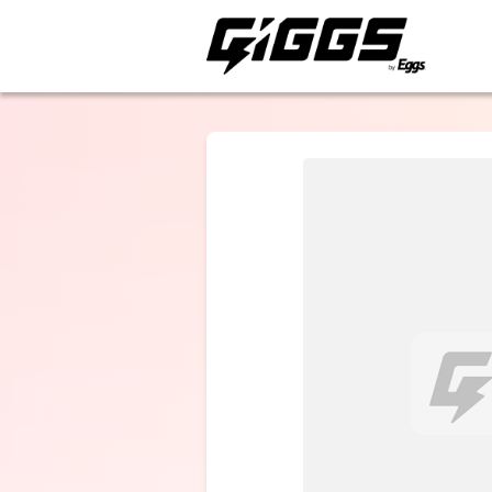
GIG
GIGG
ライブ
ライブ体験をもっと楽
KITA坊主with
川賢次
湯丹望湖