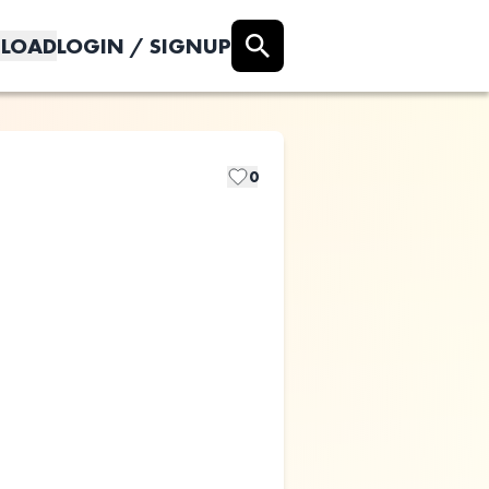
LOAD
LOGIN / SIGNUP
0
桜空