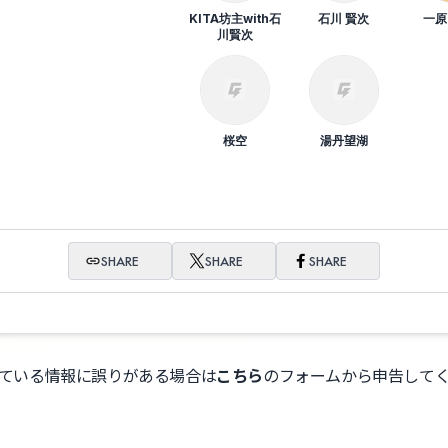
KITA坊主with石
石川 賢次
一原
川賢次
桜空
湯丹望湖
SHARE
SHARE
SHARE
ている情報に誤りがある場合は
こちら
のフォームから申告して