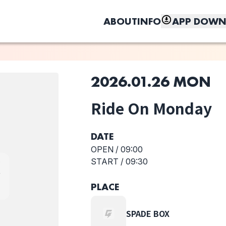
ABOUT
INFO
APP DOWN
2026.01.26 MON
GSトリオキとは？
このライブの取り置きは終了しました
Sでは以下の取り置き方法があります。
Ride On Monday
によって選択可能な方法が異なります。
しく、もっと便利に。
石
石川 賢次
一原ちひろ
菊田雪心
ドリンク代：
DATE
当日会場支払い
チケット代：
当日会場支払い
OPEN /
09:00
※オンライン事前決済なし
START /
09:30
ドリンク代：
事前オンライン決済
選択しない
PLACE
チケット代：
当日会場支払い
Ride On
Monday
SPADE BOX
ドリンク代：
事前オンライン決済